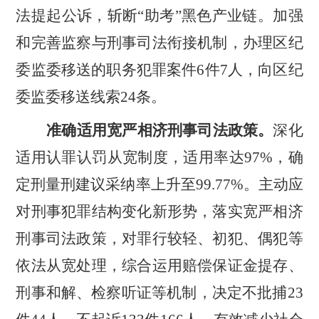
法提起公诉，斩断
“
助考
”
黑色产业链。加强
和完善监察与刑事司法衔接机制，办理区纪
委监委移送的职务犯罪案件
6
件
7
人，向区纪
委监委移送线索
24
条。
准确适用宽严相济刑事司法政策。
深化
适用认罪认罚从宽制度，适用率达
97%
，确
定刑量刑建议采纳率上升至
99.77%
。主动应
对刑事犯罪结构变化新形势，落实宽严相济
刑事司法政策，对罪行较轻、初犯、偶犯等
依法从宽处理，综合运用赔偿保证金提存、
刑事和解、检察听证等机制，决定不批捕
23