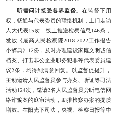
听需问计接受各界监督。
在监督下用
权，畅通与代表委员的联络机制，上门走访
人大代表
15
次，线上推送检察信息
146
条，
发放《最高人民检察院
2018-2022
工作报告
小辞典》
12
份，及时办理建设家庭文明诚信
档案、打击非公企业职务犯罪等代表委员建
议
2
条，均得到满意回复。以监督促提升，
主动邀请人民监督员参与办案、听证等司法
活动
124
次，邀请
2
名人民监督员旁听电信网
络诈骗案的庭审活动，助推检察办案的提质
增效。在阳光下司法，央视、检察日报等中