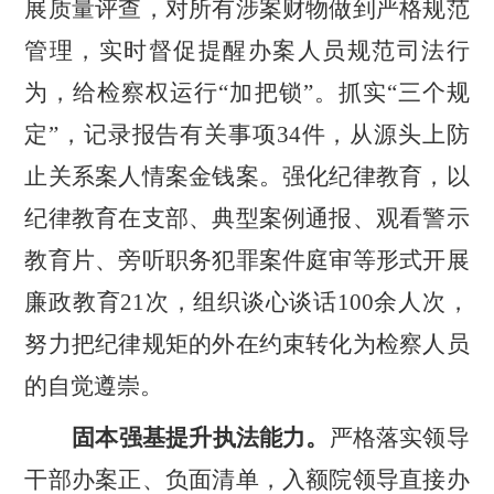
展质量评查，对所有涉案财物做到严格规范
管理，实时督促提醒办案人员规范司法行
为，给检察权运行
“
加把锁
”
。抓实
“
三个规
定
”
，记录报告有关事项
34
件，从源头上防
止关系案人情案金钱案。强化纪律教育，以
纪律教育在支部、典型案例通报、观看警示
教育片、旁听职务犯罪案件庭审等形式开展
廉政教育
21
次，组织谈心谈话
100
余人次，
努力把纪律规矩的外在约束转化为检察人员
的自觉遵崇。
固本强基提升执法能力。
严格落实领导
干部办案正、负面清单，入额院领导直接办