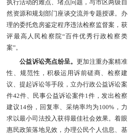
执行活动的难点、堵点问题，与市区两级自
然资源和规划部门座谈交流并专题授课。办
理的委托危房鉴定程序违法检察监督案，获
评最高人民检察院
“
百件优秀行政检察类
案
”
。
公益诉讼亮点纷呈。
更加注重办案精准
性、规范性，积极运用诉前磋商、检察建
议、提起诉讼等手段，立办行政公益诉讼案
件
42
件、民事公益诉讼案件
1
件，发出检察
建议
14
份，回复率、采纳率均为
100%
，力
求以最小司法投入获得最佳社会效果。着眼
惠民政策落地见效，办理公民个人信息、基