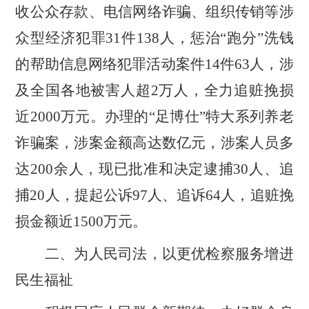
收公众存款、电信网络诈骗、组织传销等涉
众型经济犯罪
31
件
138
人，惩治
“
跑分
”
洗钱
的帮助信息网络犯罪活动案件
14
件
63
人，涉
及全国各地被害人超
2
万人，全力追赃挽损
近
2000
万元。
办理的
“
足博仕
”
特大系列养老
诈骗案，涉案金额高达数亿元，涉案人员多
达
200
余人，
现已
批准和决定逮捕
30
人、追
捕
20
人，提起公诉
97
人、追诉
64
人，追赃挽
损金额近
1500
万元。
二、为人民司法，以更优检察服务增进
民生福祉