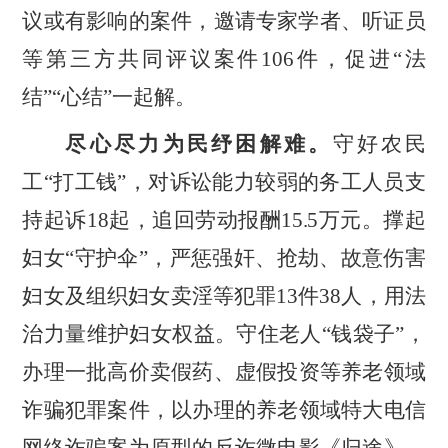
议或有影响的案件，邀请专家学者、听证员
等第三方共同评议案件
106
件，促进
“
法
结
”“
心结
”
一起解。
尽心尽力为民纾困解难。
守好农民
工
“
打工钱
”
，对诉讼能力较弱的务工人员支
持起诉
18
起，追回劳动报酬
15.5
万元。撑起
妇女
“
守护伞
”
，严惩强奸、抢劫、故意伤害
妇女及组织妇女卖淫等犯罪
13
件
38
人，用法
治力量维护妇女权益。守住老人
“
钱袋子
”
，
办理一批高价卖假药、虚假投资等养老领域
诈骗犯罪案件，
以办理的养老领域特大电信