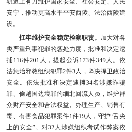
轨道上有力维护国家安全、社会安定、人民
安宁，推动更高水平平安西陵、法治西陵建
设。
扛牢维护安全稳定检察职责。
加大对各
类严重刑事犯罪的惩处力度，批准和决定逮
捕
116
件
201
人，提起公诉
173
件
349
人。依
法惩治邪教组织犯罪
2
件
3
人，坚决捍卫政治
安全。
依法批准和决定逮捕
34
名涉嫌诈骗
罪、偷越国边境罪的缅北回流人员，维护群
众财产安全和合法权益。
办理生产、销售有
毒、有害食品犯罪案件
1
件
19
人，守护
“
舌尖
上的安全
”
。对
32
人涉嫌组织考试作弊案依