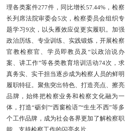
理各类案件
277
件，同比增长
57.44%
，检察
长列席法院审委会
5
次，检察委员会组织专
题学习
9
次，以头雁效应促更实履职。加强
政治历练、专业训练、实践锻炼，开展检察
官教检察官、学员即教员及
“
以政治说办
案、讲工作
”
等各类教育培训活动
74
次，求
真务实、实干担当逐步成为检察人员的鲜明
履职特征。聚焦突出特色、打造亮点、擦亮
品牌，始终把检察业务和检察文化融为一
体，打造
“
砺剑
”“
西窗检语
”“
生生不西
”
等多
个工作品牌，成为社会各界更加了解检察职
能、支持检察工作的闪亮名片。