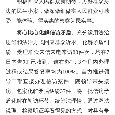
积极回应人民群众新期待，办好群众身
边的民生小案，做深做细做实人民群众可感
受、能体验、得实惠的检察为民实事。
将心比心化解信访矛盾。
充分运用法治
思维和法治方式回应群众诉求、化解矛盾纠
纷，受理群众来信来电来访
88
件次，均在
7
日内告知
“
已收到、谁在办
”
，
3
个月内办理
过程或结果答复率均为
100%
。全力推进领
导干部直接办理信访案件，院领导带头接
访、包案化解矛盾纠纷
37
件，将一批信访矛
盾化解在初访环节。统筹法理情，通过释法
说理、检察听证等看得见的方式，对具有争