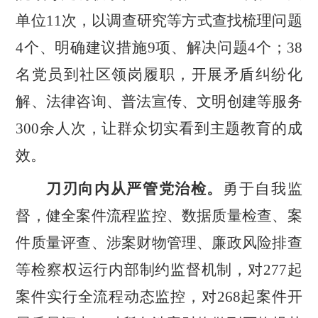
单位
11
次，以调查研究等方式查找梳理问题
4
个、明确建议措施
9
项、解决问题
4
个；
38
名党员到社区领岗履职，开展矛盾纠纷化
解、法律咨询、普法宣传、文明创建等服务
300
余人次，让群众切实看到主题教育的成
效。
刀刃向内从严管党治检。
勇于自我监
督，健全案件流程监控、数据质量检查、案
件质量评查、涉案财物管理、廉政风险排查
等检察权运行内部制约监督机制，对
277
起
案件实行全流程动态监控，对
268
起案件开