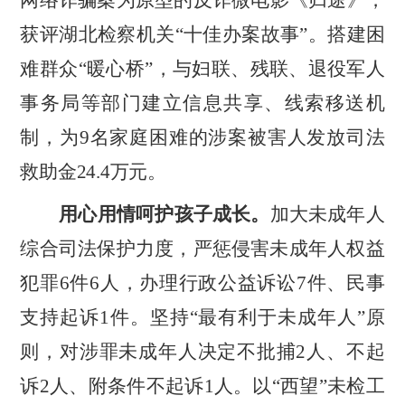
网络诈骗案为原型的反诈微电影《归途》，
获评湖北检察机关
“
十佳办案故事
”
。
搭建困
难群众
“
暖心桥
”
，与妇联、残联、退役军人
事务局等部门建立信息共享、线索移送机
制，为
9
名家庭困难的涉案被害人发放司法
救助金
24.4
万元。
用心用情呵护孩子成长。
加大未成年人
综合司法保护力度，严惩侵害未成年人权益
犯罪
6
件
6
人，办理行政公益诉讼
7
件、民事
支持起诉
1
件。坚持
“
最有利于未成年人
”
原
则，对涉罪未成年人决定不批捕
2
人、不起
诉
2
人、附条件不起诉
1
人。以
“
西望
”
未检工