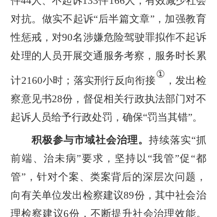
件
44
人、不起诉
133
件
166
人，有效减少社会
对抗。做实不起诉
“
后半篇文章
”
，加强教育
性惩戒，对
90
名涉嫌危险驾驶罪拟作不起诉
处理的人员开展交通服务考察，服务时长累
①
计
2160
小时；落实刑行反向衔接
，发出检
察意见书
28
份，督促相关行政执法部门对不
起诉人员给予行政处罚，确保
“
罚当其错
”
。
积极参与市域社会治理。
持续落实
“
抓
前端、治未病
”
要求，坚持以
“
我管
”
促
“
都
管
”
，针对个案、类案背后的深层次问题，
向有关单位发出检察建议
89
份，其中社会治
理检察建议
6
份，
不断提升社会治理效能。