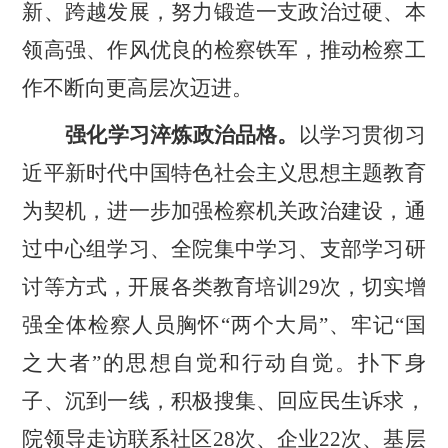
新、跨越发展，努力锻造一支政治过硬、本
领高强、作风优良的检察铁军，推动检察工
作不断向更高层次迈进。
强化学习淬炼政治品格。
以学习贯彻习
近平新时代中国特色社会主义思想主题教育
为契机，进一步加强检察机关政治建设，通
过中心组学习、全院集中学习、支部学习研
讨等方式，开展各类教育培训
29
次，切实增
强全体检察人员胸怀
“
两个大局
”
、牢记
“
国
之大者
”
的思想自觉和行动自觉。扑下身
子、沉到一线，积极搜集、回应民生诉求，
院领导走访联系社区
28
次、企业
22
次、基层