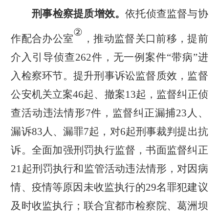
刑事检察提质增效。
依托侦查监督与协
②
作配合办公室
，推动监督关口前移，提前
介入引导侦查
262
件，无一例案件
“
带病
”
进
入检察环节。提升刑事诉讼监督质效，监督
公安机关立案
46
起、撤案
13
起，监督纠正侦
查活动违法情形
7
件，监督纠正漏捕
23
人、
漏诉
83
人、漏罪
7
起，对
6
起刑事裁判提出抗
诉。全面加强刑罚执行监督，书面监督纠正
21
起刑罚执行和监管活动违法情形，对因病
情、疫情等原因未收监执行的
29
名罪犯建议
及时收监执行；联合宜都市检察院、葛洲坝