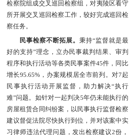
检察院组成交叉巡回检察组，对夷陵区看守
所开展交叉巡回检察工作，较好完成巡回检
察任务。
民事检察不断拓展。
秉持
“
监督就是最
好的支持
”
理念，立办民事裁判结果、审判
程序和执行活动等各类民事案件
45
件，同比
增长
95.65%
，办案规模居全市前列。对
7
起
民事执行活动开展监督，助力解决
“
执行
难
”
问题。如针对一起判决
5
年仍未能执行的
房屋租赁合同纠纷案，以民事执行监督检察
建议督促法院尽快执行到位，并对该案中实
习律师违法代理问题，发出检察建议
2
份，