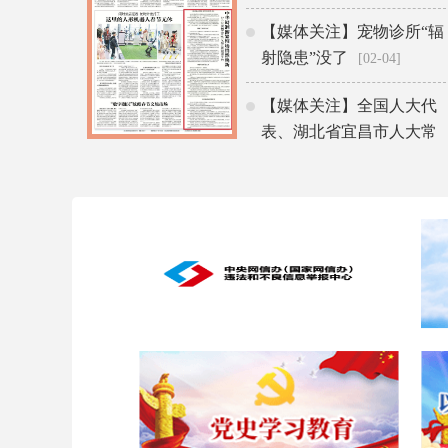
【媒体关注】宠物诊所“辐
射隐患”没了
[02-04]
【媒体关注】全国人大代
表、湖北省宜昌市人大常
委会副秘书长杨德芹：创
新普法形式让法律“活”起
来
[12-09]