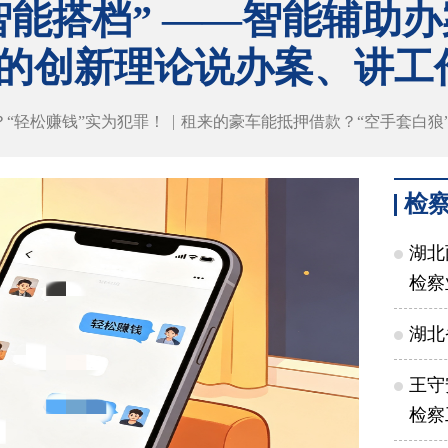
智能搭档” ——智能辅助
的创新理论说办案、讲工
”？“轻松赚钱”实为犯罪！
租来的豪车能抵押借款？“空手套白狼
检
湖北
检察
湖北
王守
检察