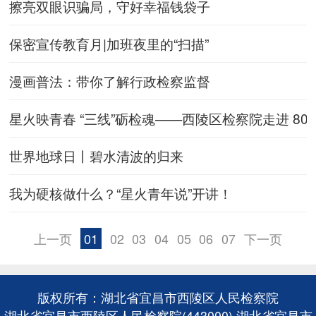
擦亮双眼识骗局，守好幸福钱袋子
保密宣传教育月|加班夜里的“扫描”
漫画普法：带你了解行政检察监督
星火映青春 “三线”砺检魂——西陵区检察院走进 80
世界地球日丨碧水清波的归来
我为硬核做什么？“星火青年说”开讲！
上一页
01
02
03
04
05
06
07
下一页
版权所有：湖北省宜昌市西陵区人民检察院
湖北省宜昌市西陵区人民检察院(443000) 湖北省宜昌市