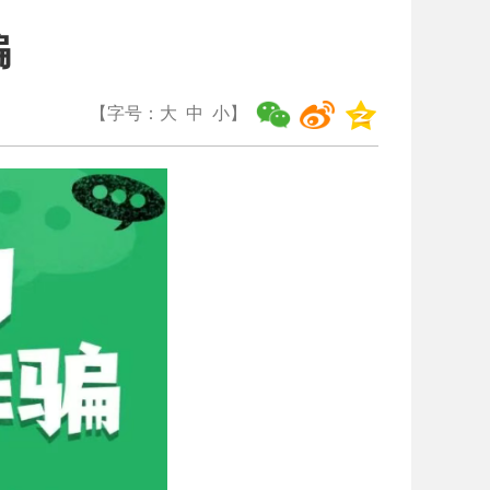
骗
【字号：
大
中
小
】