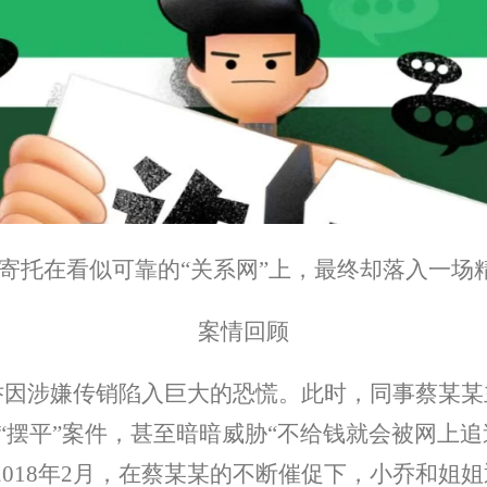
望寄托在看似可靠的“关系网”上，最终却落入一场
案情回顾
友小乔因涉嫌传销陷入巨大的恐慌。此时，同事蔡某
“摆平”案件，甚至暗暗威胁“不给钱就会被网上追
至2018年2月，在蔡某某的不断催促下，小乔和姐姐