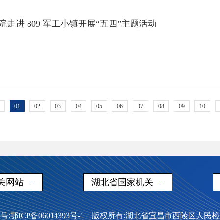
走进 809 军工小镇开展“五四”主题活动
01
02
03
04
05
06
07
08
09
10
关网站
湖北省国家机关
号:鄂ICP备06014393号-1 版权所有:湖北省宜昌市西陵区人民