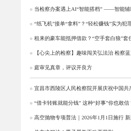
当检察办案遇上AI“智能搭档” ——智能
“纸飞机”接单“拿料”？“轻松赚钱”实为犯
租来的豪车能抵押借款？“空手套白狼”套
【心尖上的检察】趣味闯关弘法治 检察
庭审见真章，评议开良方
宜昌市西陵区人民检察院开展庆祝中国共产
“借卡转账就能分钱” 这种“好事”你也敢信
高空抛物专项普法｜2026年1月1日施行