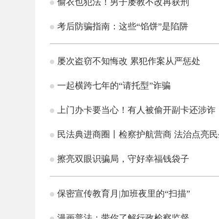
偷衣也犯法！男子屡教不改再获刑
考后防骗指南：这些“馅饼”是陷阱
屡次盗窃不知悔改 累犯作案从严惩处
一起横跨七年的“请托型”诈骗
上门办卡要当心！有人被偷开副卡还涉诈
民法典进商圈丨检察护航营商 法治点亮民
擦亮双眼识骗局，守好幸福钱袋子
保密宣传教育月|加班夜里的“扫描”
漫画普法：带你了解行政检察监督