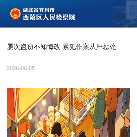
屡次盗窃不知悔改 累犯作案从严惩处
2026-06-05