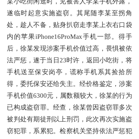
某小吃街闲逛时，见被害人李某手机外露，
遂临时起意实施盗窃。其尾随李某至拐角
处，趁人不备，贴身扒窃走李某上衣右口袋
内的苹果iPhone16ProMax手机一部。得手
后，徐某发现涉案手机价值过高，畏惧被依
法严惩，遂于当日23时许，返回小吃街，将
手机送至保安岗亭，谎称手机系其捡拾所
得，委托保安还给失主。经价格鉴定，涉案
手机价值6300元，属数额较大，徐某的行为
已构成盗窃罪。经查，徐某曾因盗窃罪多次
被判处有期徒刑以上刑罚，此次再次实施盗
窃犯罪，系累犯。检察机关坚持依法严惩犯