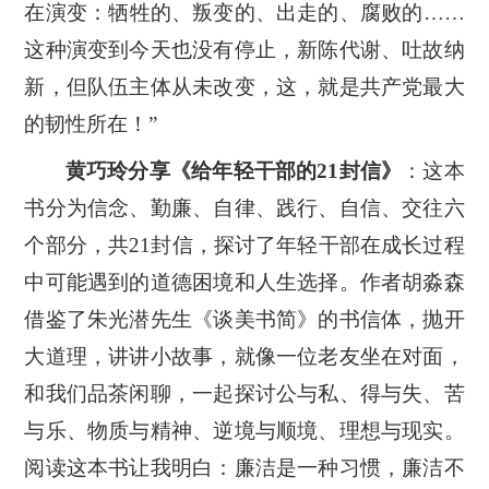
在演变：牺牲的、叛变的、出走的、腐败的……
这种演变到今天也没有停止，新陈代谢、吐故纳
新，但队伍主体从未改变，这，就是共产党最大
的韧性所在！”
黄巧玲分享《给年轻干部的
21
封信
》
：这本
书分为信念、勤廉、自律、践行、自信、交往六
个部分，共
21
封信，探讨了年轻干部在成长过程
中可能遇到的道德困境和人生选择。作者胡淼森
借鉴了朱光潜先生《谈美书简》的书信体，抛开
大道理，讲讲小故事，就像一位老友坐在对面，
和我们品茶闲聊，一起探讨公与私、得与失、苦
与乐、物质与精神、逆境与顺境、理想与现实。
阅读这本书让我明白：廉洁是一种习惯，廉洁不