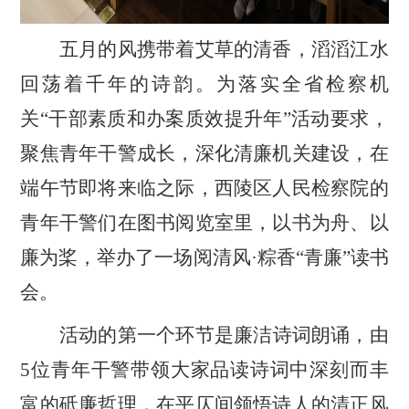
五月的风携带着艾草的清香，滔滔江水
回荡着千年的诗韵。为落实全省检察机
关
“干部素质和办案质效提升年”活动要求，
聚焦青年干警成长，深化清廉机关建设，在
端午节即将来临之际，
西陵区人民检察院的
青年干警们在图书
阅览室里，以书为舟、以
廉为桨，
举办了一场
阅清风
·粽香“青廉”读书
会。
活动的第一个环节是
廉洁诗词朗诵
，由
5
位青年干警
带领大家品读
诗词中深刻而丰
富的砥廉哲理
，在
平仄间
领悟诗人的
清正风