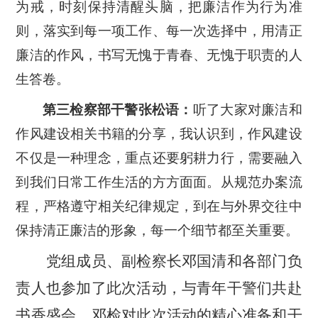
为戒，时刻保持清醒头脑，把廉洁作为行为准
则，落实到每一项工作、每一次选择中，用清正
廉洁的作风，书写无愧于青春、无愧于职责的人
生答卷。
第三检察部干警张松语：
听了
大家
对
廉洁和
作风建设相关书籍
的分享，
我认识到，
作风建设
不仅是一种理念，
重点还要躬耕力行
，需要融入
到
我们
日常工作
生活
的方方面面。从规范办案流
程，严格遵守相关纪律规定，到在与外界交往中
保持清正廉洁的形象，每一个细节都至关重要。
党组成员、副检察长邓国清和各部门负
责人也参加了此次活动，与青年干警们共赴
书香盛会。邓检对此次活动的精心准备和干