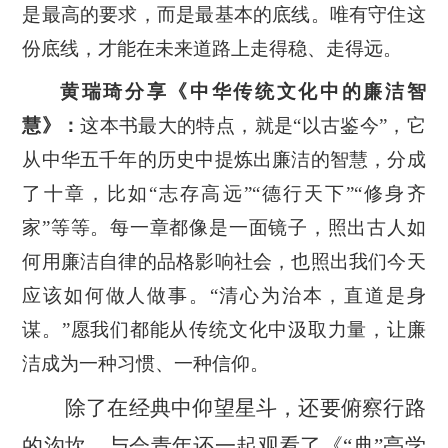
是最高的要求，而是最基本的底线。唯有守住这
份底线，才能在未来道路上走得稳、走得远。
黄瑞琦分享《中华传统文化中的廉洁智
慧》：
这本书最大的特点，就是
“以古鉴今”，它
从中华五千年的历史中提炼出廉洁的智慧，分成
了十章，比如“志存高远”“德行天下”“修身齐
家”等等。每一章都像是一面镜子，照出古人如
何用廉洁自律的品格影响社会，也照出我们今天
应该如何做人做事。“清心为治本，直道是身
谋。”愿我们都能从传统文化中汲取力量，让廉
洁成为一种习惯、一种信仰。
除了在经典中仰望星斗，还要俯察行路
的沟坎，
与会青年还一起观看了
《
“
典
”亮学