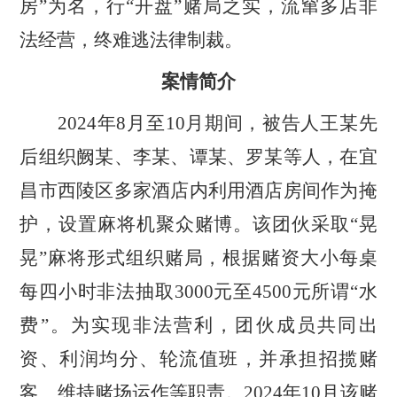
房”为名，行“开盘”赌局之实，流窜多店非
法经营，终难逃法律制裁。
案情简介
2024年8月至10月期间，被告人王某先
后组织阙某、李某、谭某、罗某等人，在宜
昌市西陵区多家酒店内利用酒店房间作为掩
护，设置麻将机聚众赌博。该团伙采取“晃
晃”麻将形式组织赌局，根据赌资大小每桌
每四小时非法抽取3000元至4500元所谓“水
费”。为实现非法营利，团伙成员共同出
资、利润均分、轮流值班，并承担招揽赌
客、维持赌场运作等职责。2024年10月该赌